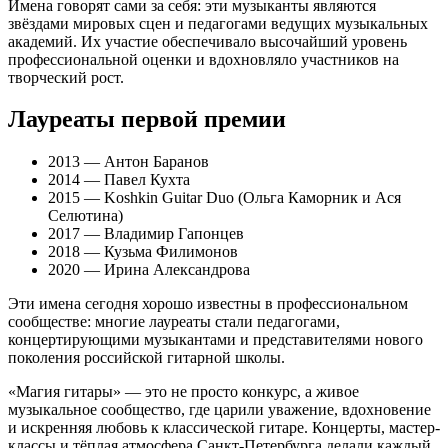
Имена говорят сами за себя: эти музыканты являются
звёздами мировых сцен и педагогами ведущих музыкальных
академий. Их участие обеспечивало высочайший уровень
профессиональной оценки и вдохновляло участников на
творческий рост.
Лауреаты первой премии
2013 — Антон Баранов
2014 — Павел Кухта
2015 — Koshkin Guitar Duo (Ольга Каморник и Ася
Селютина)
2017 — Владимир Гапонцев
2018 — Кузьма Филимонов
2020 — Ирина Александрова
Эти имена сегодня хорошо известны в профессиональном
сообществе: многие лауреаты стали педагогами,
концертирующими музыкантами и представителями нового
поколения российской гитарной школы.
«Магия гитары» — это не просто конкурс, а живое
музыкальное сообщество, где царили уважение, вдохновение
и искренняя любовь к классической гитаре. Концерты, мастер-
классы и тёплая атмосфера Санкт-Петербурга делали каждый