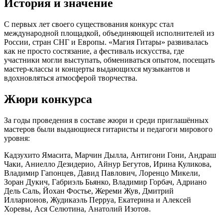
История и значение
С первых лет своего существования конкурс стал
международной площадкой, объединяющей исполнителей из
России, стран СНГ и Европы. «Магия Гитары» развивалась
как не просто состязание, а фестиваль искусства, где
участники могли выступать, обмениваться опытом, посещать
мастер-классы и концерты выдающихся музыкантов и
вдохновляться атмосферой творчества.
Жюри конкурса
За годы проведения в составе жюри и среди приглашённых
мастеров были выдающиеся гитаристы и педагоги мирового
уровня:
Кадзухито Ямасита, Марчин Дылла, Антигони Гони, Андраш
Чаки, Аниелло Дезидерио, Айнур Бегутов, Ирина Куликова,
Владимир Гапонцев, Давид Павлович, Лоренцо Микели,
Зоран Дукич, Габриэль Бьянко, Владимир Горбач, Адриано
Дель Саль, Йохан Фостье, Жереми Жув, Дмитрий
Илларионов, Жудикаэль Перруа, Екатерина и Алексей
Хоревы, Ася Селютина, Анатолий Изотов.